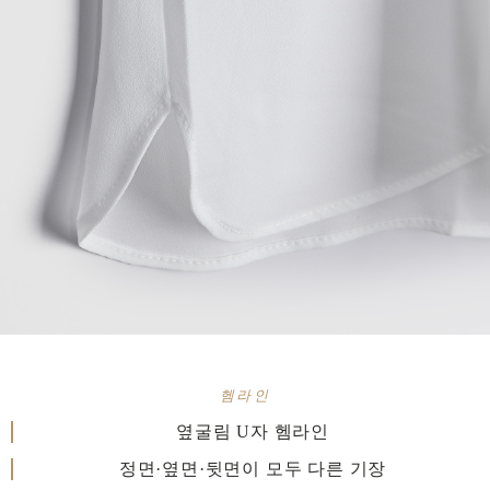
헴라인
옆굴림 U자 헴라인
정면·옆면·뒷면이 모두 다른 기장