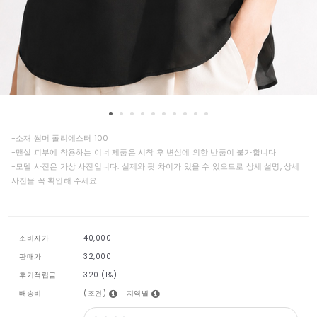
-소재 썸머 폴리에스터 100
-맨살 피부에 착용하는 이너 제품은 시착 후 변심에 의한 반품이 불가합니다
-모델 사진은 가상 사진입니다. 실제와 핏 차이가 있을 수 있으므로 상세 설명, 상세
사진을 꼭 확인해 주세요
소비자가
40,000
판매가
32,000
후기적립금
320 (1%)
(조건)
지역별
배송비