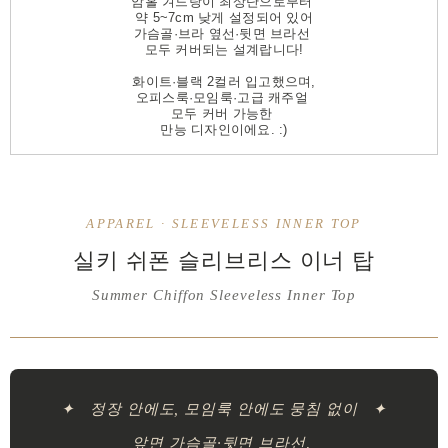
암홀 겨드랑이 최상단으로부터
약 5~7cm 낮게 설정되어 있어
가슴골·브라 옆선·뒷면 브라선
모두 커버되는 설계랍니다!
화이트·블랙 2컬러 입고했으며,
오피스룩·모임룩·고급 캐주얼
모두 커버 가능한
만능 디자인이에요. :)
APPAREL · SLEEVELESS INNER TOP
실키 쉬폰 슬리브리스 이너 탑
Summer Chiffon Sleeveless Inner Top
✦ 정장 안에도, 모임룩 안에도 뭉침 없이 ✦
앞면 가슴골·뒷면 브라선,