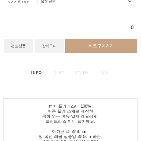
color & size
0
바로 구매하기
관심상품
장바구니
INFO
GUIDE
REVIEW
Q&A
썸머 폴리에스터 100%
쉬폰 폴리 소재로 제작한
뭉침 없는 여유 일자 레귤러핏
슬리브리스 이너 탑이에요.
어깨끈 폭 약 8mm,
앞 목선 쇄골 정중앙 약 5cm 하단,