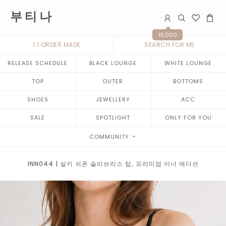
부 티 나
15,000
1:1 ORDER MADE
SEARCH FOR ME
RELEASE SCHEDULE
BLACK LOUNGE
WHITE LOUNGE
TOP
OUTER
BOTTOMS
SHOES
JEWELLERY
ACC
SALE
SPOTLIGHT
ONLY FOR YOU
COMMUNITY
INN044 | 실키 쉬폰 슬리브리스 탑, 프리미엄 이너 에디션