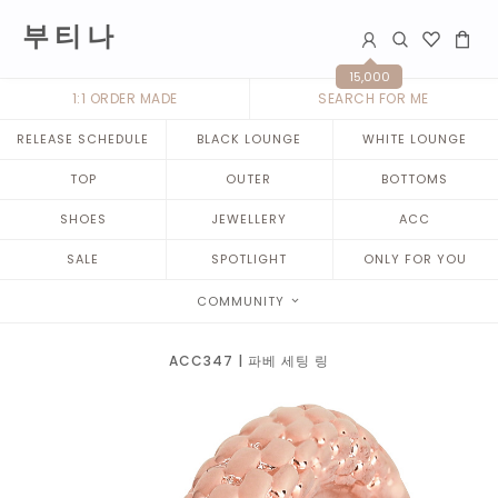
부 티 나
15,000
1:1 ORDER MADE
SEARCH FOR ME
RELEASE SCHEDULE
BLACK LOUNGE
WHITE LOUNGE
TOP
OUTER
BOTTOMS
SHOES
JEWELLERY
ACC
SALE
SPOTLIGHT
ONLY FOR YOU
COMMUNITY
ACC347 | 파베 세팅 링