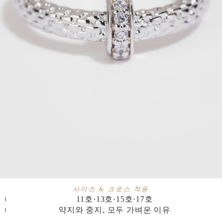
사이즈 & 크로스 착용
11호·13호·15호·17호
약지와 중지, 모두 가벼운 이유