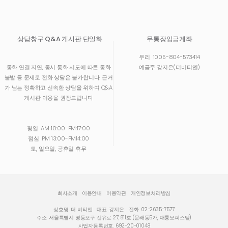
상담창구 Q&A 게시판 단일화
무통장입금계좌
우리
1005-804-573414
통화 연결 지연, 동시 통화 시도에 따른 통화
예금주 강지은(더비티엔)
불발 등 문제로 전화 상담은 불가합니다. 근거
가 남는 정확하고 신속한 상담을 위하여 Q&A
게시판 이용을 권장드립니다
평일
AM 10:00-PM:17:00
점심
PM 13:00-PM14:00
토, 일요일, 공휴일 휴무
회사소개
이용안내
이용약관
개인정보처리방침
상호명. 더 비티엔
대표. 강지은
전화. 02-2635-7577
주소. 서울특별시 영등포구 선유로 27, 811호 (문래동5가, 대륭오피스텔)
사업자등록번호. 692-20-01048