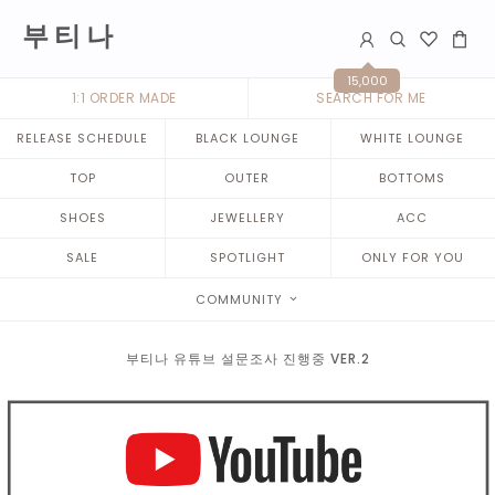
부 티 나
15,000
1:1 ORDER MADE
SEARCH FOR ME
RELEASE SCHEDULE
BLACK LOUNGE
WHITE LOUNGE
TOP
OUTER
BOTTOMS
SHOES
JEWELLERY
ACC
SALE
SPOTLIGHT
ONLY FOR YOU
COMMUNITY
부티나 유튜브 설문조사 진행중 VER.2