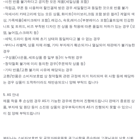
-사전 반품 불가하다고 공지한 모든 제품(세일상품 포함)
-적립금, 쿠폰 등 사용하여 할인결제 받은 경우 세일할인과 동일한 것으로 반품 불가
-악세서리 카테고리에 있는 모든 상품, 화이트(아이보리,크림 포함 밝은 컬러) 계열의 색
상, 가죽제품(페이크레더 포함), 레깅스, 속옷,레이스(부분레이스 포함),올트임에 민감한
니트 및 트위드, 비즈 부착된 디자인 전 상품 등 착용에 따른 품질의 저하가 있는 경우 (오
염, 늘어짐,스크래치 등)
-세탁, 드라이 등에 의해 초기 상태와 동일하다고 볼 수 없는 경우
-부티나 라벨택, 상품 자체 라벨, 기타 부자재가 훼손되거나 멸실되어 재판매가 불가능한
경우
-구성품(사은품, 세트상품 중 일부 등)이 누락된 경우
-청약철회 불가에 미리 동의한 경우(주문제작 상품 등)
-기타 반품/교환 불가의 사유에 해당되는 경우
교환/반품은 소비자보호법 상 청약철회 관련 규정에 의거 처리되며 위 사항 등에 해당하
는 경우 상품이 도착하더라도 재반송되오니 양해 부탁드 립니다
5. AS 안내
제품 착용 후 손상된 경우 AS가 가능한 경우에 한하여 진행해드립니다 판매가 종료된 상
품, 부자재 및 원단 등이 소진된 상품의 경우부득이하게 AS가 진행되지 못할 수 있으니
이 점 양해 부탁드립니다
부티나는 소비자보호법 및 공정거래위원회 권고사항을 준수하며 고객님과의 상호 신뢰