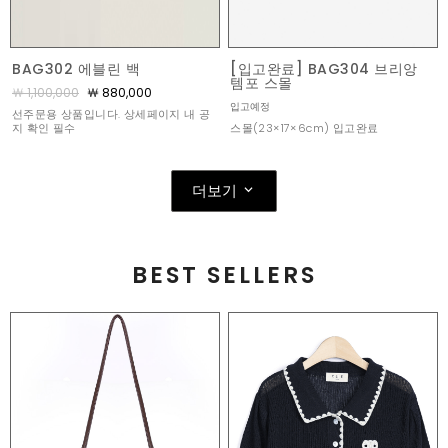
BAG302 에블린 백
[입고완료] BAG304 브리앙
템포 스몰
￦ 1,100,000
￦ 880,000
입고예정
선주문용 상품입니다. 상세페이지 내 공
스몰(23×17×6cm) 입고완료
지 확인 필수
더보기
BEST SELLERS