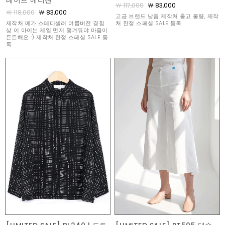
레이트 에디션
￦ 117,000
￦ 83,000
￦ 118,000
￦ 83,000
고급 브랜드 납품 제작처 출고 물량, 제작
제작처 메가 스테디셀러 여름버전 경험
처 한정 스페셜 SALE 등록
상 이 아이는 제일 먼저 챙겨둬야 마음이
든든해요 :) 제작처 한정 스페셜 SALE 등
록