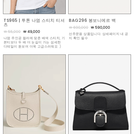
TS965 | 투톤 나염 스티치 티셔
BAG296 봉보니에르 백
츠
￦ 690,000
￦ 590,000
￦ 55,000
￦ 49,000
선주문용 상품입니다. 상세페이지 내 공
나염 주인공 컬러에 맞춘 배색 스티치, 기
지 확인 필수
본티보다 두 배 더 눈길이 가는 섬세한
디테일이 돋보여 더욱 고급스러워요 :)