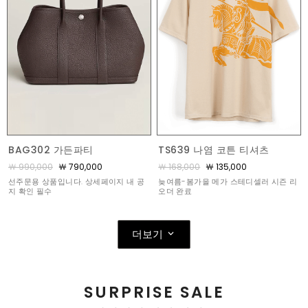
BAG302 가든파티
TS639 나염 코튼 티셔츠
￦ 990,000
￦ 790,000
￦ 168,000
￦ 135,000
선주문용 상품입니다. 상세페이지 내 공
늦여름-봄가을 메가 스테디셀러 시즌 리
지 확인 필수
오더 완료
더보기
SURPRISE SALE