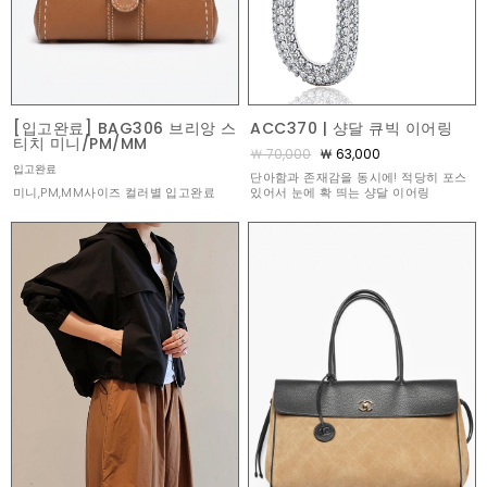
[입고완료] BAG306 브리앙 스
ACC370 | 샹달 큐빅 이어링
티치 미니/PM/MM
￦ 70,000
￦ 63,000
입고완료
단아함과 존재감을 동시에! 적당히 포스
미니,PM,MM사이즈 컬러별 입고완료
있어서 눈에 확 띄는 샹달 이어링