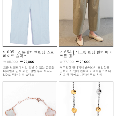
SL095 | 스트레치 백밴딩 스트
PT654 | 시크릿 밴딩 핀턱 배기
레이트 슬랙스
코튼 팬츠
￦ 85,000
￦ 77,000
￦ 77,000
￦ 70,000
고급 브랜드에서만 만날 수 있는 깐깐한
캐주얼한 면바지에 슬랙스의 포멀함을
디테일과 입체 패턴! 골반 부자 부티나
입혔어요! 입체 핀턱과 기계주름으로 티
MD도 픽한 인생 슬랙스
셔츠 한 장에도 지적인 무드 완성