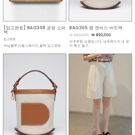
[입고완료] BAG308 공방 쇼퍼
BAG305 팽 캔버스 버킷백
백
￦ 990,000
￦ 890,000
입고완료
선주문용 상품입니다. 상세페이지 내 공
데님블루,카멜스웨이드,블랙 입고완료
지 확인 필수