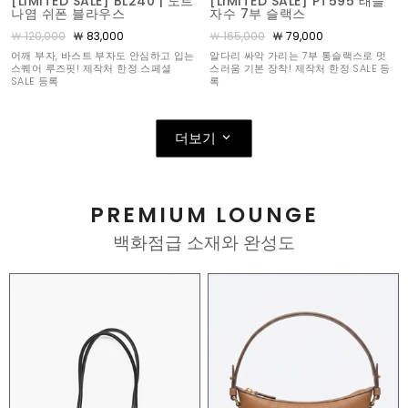
[LIMITED SALE] BL240 | 도트
[LIMITED SALE] PT595 태슬
나염 쉬폰 블라우스
자수 7부 슬랙스
￦ 120,000
￦ 83,000
￦ 165,000
￦ 79,000
어깨 부자, 바스트 부자도 안심하고 입는
알다리 싸악 가리는 7부 통슬랙스로 멋
스퀘어 루즈핏! 제작처 한정 스페셜
스러움 기본 장착! 제작처 한정 SALE 등
SALE 등록
록
더보기
PREMIUM LOUNGE
백화점급 소재와 완성도