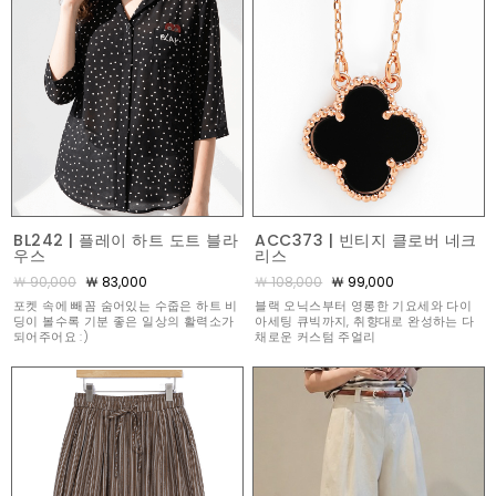
BL242 | 플레이 하트 도트 블라
ACC373 | 빈티지 클로버 네크
우스
리스
￦ 90,000
￦ 83,000
￦ 108,000
￦ 99,000
포켓 속에 빼꼼 숨어있는 수줍은 하트 비
블랙 오닉스부터 영롱한 기요세와 다이
딩이 볼수록 기분 좋은 일상의 활력소가
아세팅 큐빅까지, 취향대로 완성하는 다
되어주어요 :)
채로운 커스텀 주얼리