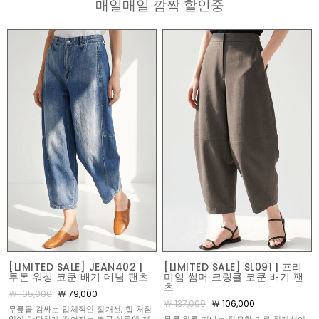
매일매일 깜짝 할인중
[LIMITED SALE] JEAN402 |
[LIMITED SALE] SL091 | 프리
투톤 워싱 코쿤 배기 데님 팬츠
미엄 썸머 크링클 코쿤 배기 팬
츠
￦ 105,000
￦ 79,000
￦ 137,000
￦ 106,000
무릎을 감싸는 입체적인 절개선, 힙 처짐