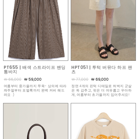
PT655 | 배색 스트라이프 밴딩
HPT051 | 투턱 버뮤다 하프 팬
통바지
츠
￦ 66,000
￦ 59,000
￦ 77,000
￦ 69,000
여름부터 중가을까지 쭈욱- 상의에 따라
정면 4개의 핀턱 디테일로 허벅지 군살
캐주얼부터 포멀룩까지 완벽 커버 해드
은 쏙 감추고, 핏은 더 여유롭고 우아하
려요 :)
게, 여름부터 초가을까지 입어주셔요!