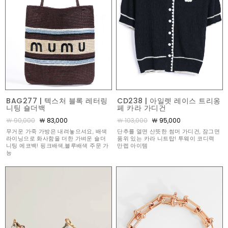
BAG277 | 텍스처 블록 레터링
CD238 | 아일렛 레이스 트리옹
니팅 숄더백
페 카라 가디건
￦ 90,000
￦ 83,000
￦ 103,000
￦ 95,000
무거운 가죽 가방은 내려놓으셔요, 배색
단추를 열면 산뜻한 썸머 가디건, 잠그면
라이닝으로 화사함을 더한 가벼운 숄더
품위 있는 카라 니트탑! 투웨이 코디력
니팅 에코백! 핑크배색,블루배색 주문 가
만렙 아이템
능