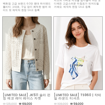
셔츠와 가벼운 자켓을 넘나들며 어떤 코
백화점 고급 브랜드 60만 원대 하이엔드
디에든 고급스러운 마침표가 되어드릴
퀄리티 그대로, 구김 없이 쾌적한 썸머 와
거예요. 제작처 한정 SALE 등록
이드 핏 제작처 한정 SALE 등록
[LIMITED SALE] JK511 솔라 펀
[LIMITED SALE] TS960 | 칵테
칭 에코 레더 레이스 자켓
일 라운드 티셔츠
￦ 125,000
￦ 69,000
￦ 108,000
￦ 59,000