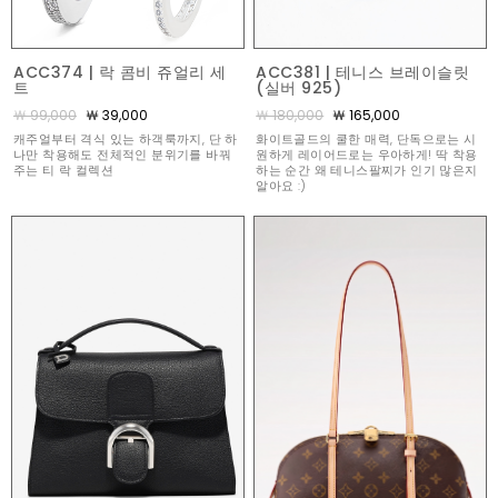
ACC374 | 락 콤비 쥬얼리 세
ACC381 | 테니스 브레이슬릿
트
(실버 925)
￦ 99,000
￦ 39,000
￦ 180,000
￦ 165,000
캐주얼부터 격식 있는 하객룩까지, 단 하
화이트골드의 쿨한 매력, 단독으로는 시
나만 착용해도 전체적인 분위기를 바꿔
원하게 레이어드로는 우아하게! 딱 착용
주는 티 락 컬렉션
하는 순간 왜 테니스팔찌가 인기 많은지
알아요 :)