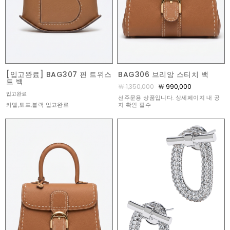
[입고완료] BAG307 핀 트위스
BAG306 브리앙 스티치 백
트 백
￦ 1,350,000
￦ 990,000
입고완료
선주문용 상품입니다. 상세페이지 내 공
카멜,토프,블랙 입고완료
지 확인 필수