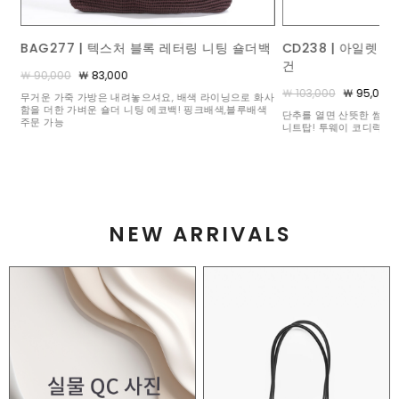
링 니팅 숄더백
CD238 | 아일렛 레이스 트리옹페 카라 가디
BL242
건
￦ 90,00
￦ 103,000
￦ 95,000
색 라이닝으로 화사
포켓 속에 
핑크배색,블루배색
분 좋은 일
단추를 열면 산뜻한 썸머 가디건, 잠그면 품위 있는 카라
니트탑! 투웨이 코디력 만렙 아이템
NEW ARRIVALS