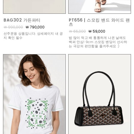
BAG302 가든파티
PT656 | 스모킹 밴드 와이드 팬
츠
￦ 990,000
￦ 790,000
￦ 66,000
￦ 59,000
선주문용 상품입니다. 상세페이지 내 공
지 확인 필수
밥 많이 먹고 배 통통하게 나온 날에도
백퍼 안심! 9cm 스모킹 밴딩이 선사하
는 극강의 편안함을 즐겨주세요 :)