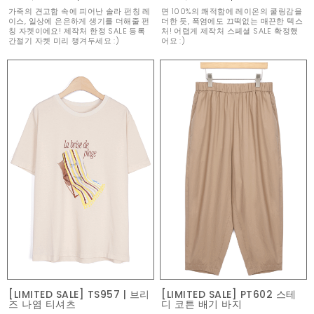
가죽의 견고함 속에 피어난 솔라 펀칭 레
면 100%의 쾌적함에 레이온의 쿨링감을
이스, 일상에 은은하게 생기를 더해줄 펀
더한 듯, 폭염에도 끄떡없는 매끈한 텍스
칭 자켓이에요! 제작처 한정 SALE 등록
처! 어렵게 제작처 스페셜 SALE 확정했
간절기 자켓 미리 챙겨두세요 :)
어요 :)
[LIMITED SALE] TS957 | 브리
[LIMITED SALE] PT602 스테
즈 나염 티셔츠
디 코튼 배기 바지