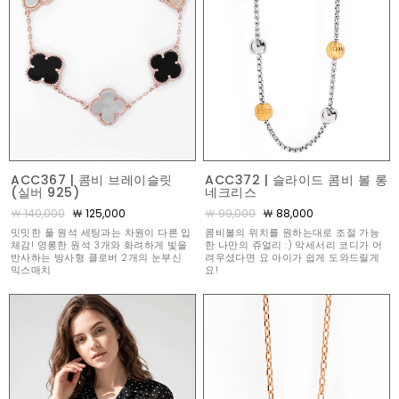
ACC367 | 콤비 브레이슬릿
ACC372 | 슬라이드 콤비 볼 롱
(실버 925)
네크리스
￦ 140,000
￦ 125,000
￦ 99,000
￦ 88,000
밋밋한 풀 원석 세팅과는 차원이 다른 입
콤비볼의 위치를 원하는대로 조절 가능
체감! 영롱한 원석 3개와 화려하게 빛을
한 나만의 쥬얼리 :) 악세서리 코디가 어
반사하는 방사형 클로버 2개의 눈부신
려우셨다면 요 아이가 쉽게 도와드릴게
믹스매치
요!