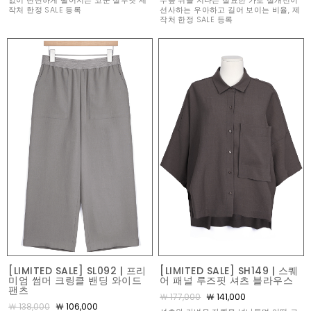
없이 단단하게 떨어지는 코쿤 실루엣 제
무릎 위를 지나는 절묘한 가로 절개선이
작처 한정 SALE 등록
선사하는 우아하고 길어 보이는 비율, 제
작처 한정 SALE 등록
[LIMITED SALE] SL092 | 프리
[LIMITED SALE] SH149 | 스퀘
미엄 썸머 크링클 밴딩 와이드
어 패널 루즈핏 셔츠 블라우스
팬츠
￦ 177,000
￦ 141,000
￦ 138,000
￦ 106,000