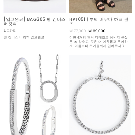
[입고완료] BAG305 팽 캔버스
HPT051 | 투턱 버뮤다 하프 팬
버킷백
츠
￦ 77,000
￦ 69,000
입고완료
팽 캔버스 버킷백 입고완료
정면 4개의 핀턱 디테일로 허벅지 군살
은 쏙 감추고, 핏은 더 여유롭고 우아하
게, 여름부터 초가을까지 입어주셔요!