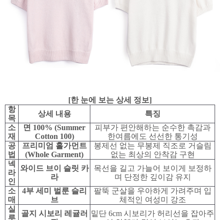
[한 눈에 보는 상세 정보]
항
상세 내용
특징
목
소
면 100% (Summer
피부가 편안해하는 순수한 촉감과
재
Cotton 100)
한여름에도 선선한 통기성
공
프리미엄 홀가먼트
봉제선 없는 무봉제 직조로 거슬림
법
(Whole Garment)
없는 최상의 안착감 구현
넥
와이드 브이 슬릿 카
목선을 길고 가늘어 보이게 보정하
라
라
며 단정한 깊이감 유지
인
소
4부 세미 벌룬 슬리
팔뚝 군살을 우아하게 가려주며 입
매
브
체적인 여성미 강조
실
골지 시보리 레귤러
밑단 6cm 시보리가 허리선을 잡아주
루