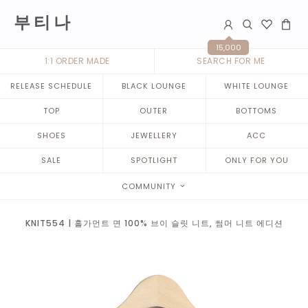
부 티 나
15,000
1:1 ORDER MADE
SEARCH FOR ME
RELEASE SCHEDULE
BLACK LOUNGE
WHITE LOUNGE
TOP
OUTER
BOTTOMS
SHOES
JEWELLERY
ACC
SALE
SPOTLIGHT
ONLY FOR YOU
COMMUNITY
KNIT554 | 홀가먼트 면 100% 브이 슬릿 니트, 썸머 니트 에디션