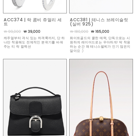
ACC374 | 락 콤비 쥬얼리 세
ACC381 | 테니스 브레이슬릿
트
(실버 925)
￦ 99,000
￦ 39,000
￦ 180,000
￦ 165,000
캐주얼부터 격식 있는 하객룩까지, 단 하
화이트골드의 쿨한 매력, 단독으로는 시
나만 착용해도 전체적인 분위기를 바꿔
원하게 레이어드로는 우아하게! 딱 착용
주는 티 락 컬렉션
하는 순간 왜 테니스팔찌가 인기 많은지
알아요 :)