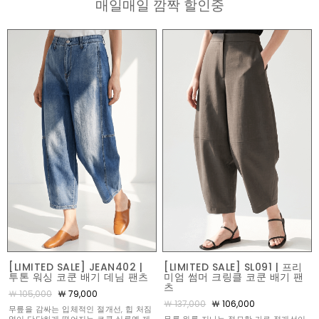
매일매일 깜짝 할인중
[LIMITED SALE] JEAN402 |
[LIMITED SALE] SL091 | 프리
투톤 워싱 코쿤 배기 데님 팬츠
미엄 썸머 크링클 코쿤 배기 팬
츠
￦ 105,000
￦ 79,000
￦ 137,000
￦ 106,000
무릎을 감싸는 입체적인 절개선, 힙 처짐