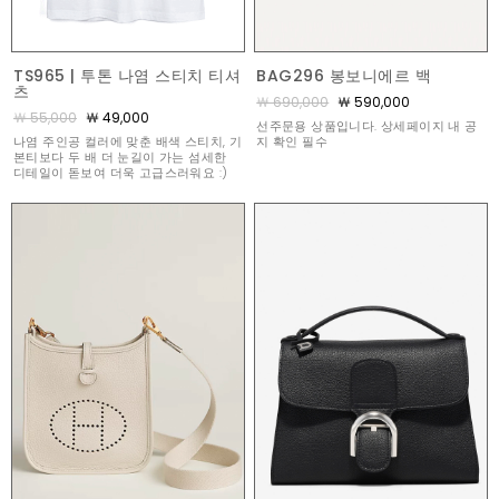
TS965 | 투톤 나염 스티치 티셔
BAG296 봉보니에르 백
츠
￦ 690,000
￦ 590,000
￦ 55,000
￦ 49,000
선주문용 상품입니다. 상세페이지 내 공
나염 주인공 컬러에 맞춘 배색 스티치, 기
지 확인 필수
본티보다 두 배 더 눈길이 가는 섬세한
디테일이 돋보여 더욱 고급스러워요 :)