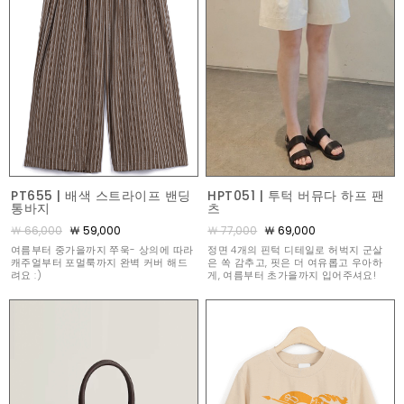
PT655 | 배색 스트라이프 밴딩
HPT051 | 투턱 버뮤다 하프 팬
통바지
츠
￦ 66,000
￦ 59,000
￦ 77,000
￦ 69,000
여름부터 중가을까지 쭈욱- 상의에 따라
정면 4개의 핀턱 디테일로 허벅지 군살
캐주얼부터 포멀룩까지 완벽 커버 해드
은 쏙 감추고, 핏은 더 여유롭고 우아하
려요 :)
게, 여름부터 초가을까지 입어주셔요!