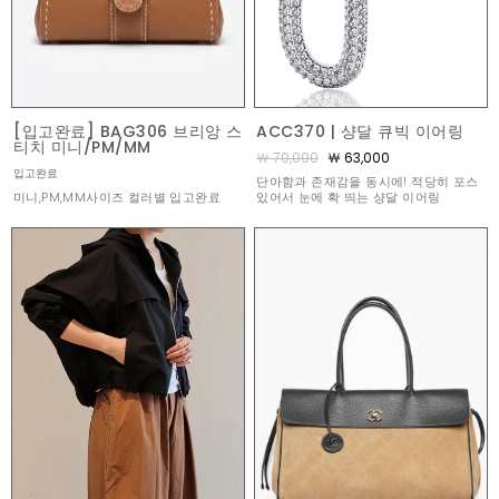
[입고완료] BAG306 브리앙 스
ACC370 | 샹달 큐빅 이어링
티치 미니/PM/MM
￦ 70,000
￦ 63,000
입고완료
단아함과 존재감을 동시에! 적당히 포스
미니,PM,MM사이즈 컬러별 입고완료
있어서 눈에 확 띄는 샹달 이어링