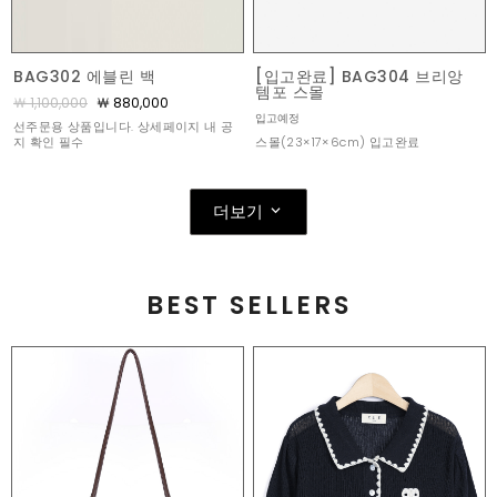
BAG302 에블린 백
[입고완료] BAG304 브리앙
템포 스몰
￦ 1,100,000
￦ 880,000
입고예정
선주문용 상품입니다. 상세페이지 내 공
스몰(23×17×6cm) 입고완료
지 확인 필수
더보기
BEST SELLERS