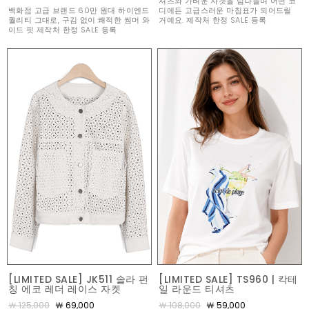
셔츠와 가벼운 자켓을 넘나들며 어떤 코
백화점 고급 브랜드 60만 원대 하이엔드
디에든 고급스러운 마침표가 되어드릴
퀄리티 그대로, 구김 없이 쾌적한 썸머 와
거예요. 제작처 한정 SALE 등록
이드 핏 제작처 한정 SALE 등록
[LIMITED SALE] JK511 솔라 펀
[LIMITED SALE] TS960 | 칵테
칭 에코 레더 레이스 자켓
일 라운드 티셔츠
￦ 125,000
￦ 69,000
￦ 108,000
￦ 59,000