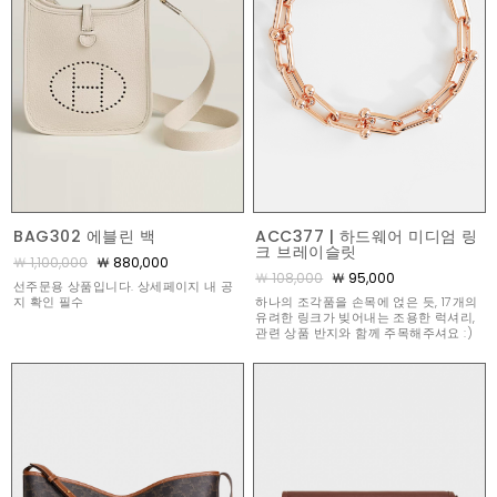
BAG302 에블린 백
ACC377 | 하드웨어 미디엄 링
크 브레이슬릿
￦ 1,100,000
￦ 880,000
￦ 108,000
￦ 95,000
선주문용 상품입니다. 상세페이지 내 공
지 확인 필수
하나의 조각품을 손목에 얹은 듯, 17개의
유려한 링크가 빚어내는 조용한 럭셔리,
관련 상품 반지와 함께 주목해주셔요 :)