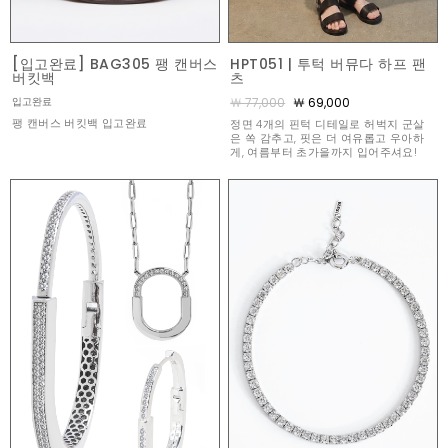
[입고완료] BAG305 팽 캔버스
HPT051 | 투턱 버뮤다 하프 팬
버킷백
츠
￦ 77,000
￦ 69,000
입고완료
팽 캔버스 버킷백 입고완료
정면 4개의 핀턱 디테일로 허벅지 군살
은 쏙 감추고, 핏은 더 여유롭고 우아하
게, 여름부터 초가을까지 입어주셔요!