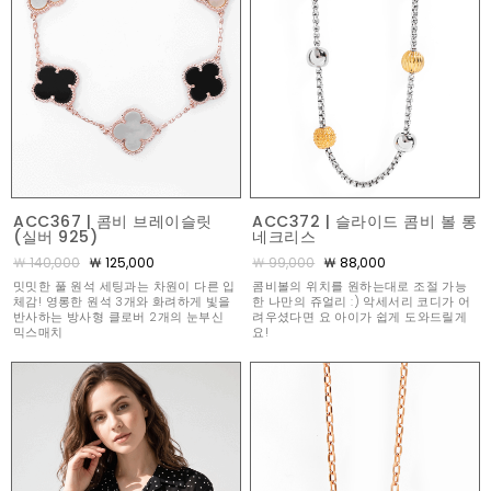
ACC367 | 콤비 브레이슬릿
ACC372 | 슬라이드 콤비 볼 롱
(실버 925)
네크리스
￦ 140,000
￦ 125,000
￦ 99,000
￦ 88,000
밋밋한 풀 원석 세팅과는 차원이 다른 입
콤비볼의 위치를 원하는대로 조절 가능
체감! 영롱한 원석 3개와 화려하게 빛을
한 나만의 쥬얼리 :) 악세서리 코디가 어
반사하는 방사형 클로버 2개의 눈부신
려우셨다면 요 아이가 쉽게 도와드릴게
믹스매치
요!