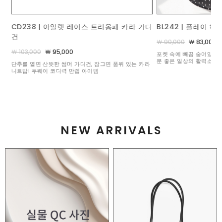
가디
BL242 | 플레이 하트 도트 블라우스
ACC367 | 콤비 브
￦ 90,000
￦ 83,000
￦ 140,000
￦ 125,000
포켓 속에 빼꼼 숨어있는 수줍은 하트 비딩이 볼수록 기
밋밋한 풀 원석 세팅과는 
분 좋은 일상의 활력소가 되어주어요 :)
석 3개와 화려하게 빛을 
카라
눈부신 믹스매치
NEW ARRIVALS