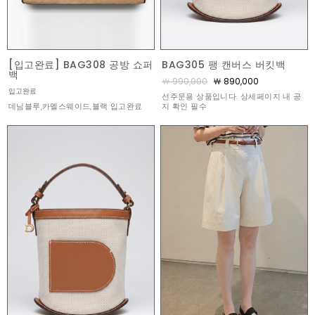
[입고완료] BAG308 공방 쇼퍼
BAG305 팽 캔버스 버킷백
백
￦ 990,000
￦ 890,000
입고완료
선주문용 상품입니다. 상세페이지 내 공
데님블루,카멜스웨이드,블랙 입고완료
지 확인 필수