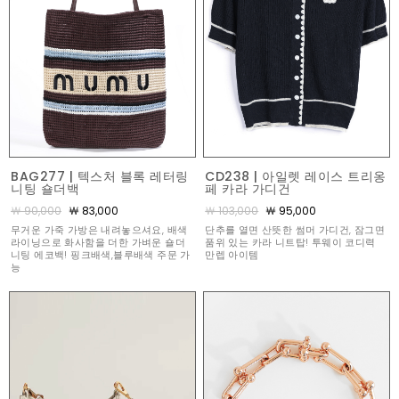
BAG277 | 텍스처 블록 레터링
CD238 | 아일렛 레이스 트리옹
니팅 숄더백
페 카라 가디건
￦ 90,000
￦ 83,000
￦ 103,000
￦ 95,000
무거운 가죽 가방은 내려놓으셔요, 배색
단추를 열면 산뜻한 썸머 가디건, 잠그면
라이닝으로 화사함을 더한 가벼운 숄더
품위 있는 카라 니트탑! 투웨이 코디력
니팅 에코백! 핑크배색,블루배색 주문 가
만렙 아이템
능