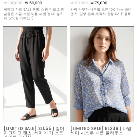
￦ 108,000
￦ 59,000
￦ 118,000
￦ 79,000
제작처 한정 SALE 등록, 쇼핑 만렙 회원
사락 산뜻한 내추럴 코튼 100 만능 코디
님들은 지금 계절 여름 세일 절.대. 놓치
팬츠! 일부 컬러 제작처 한정 SALE 등록
지 않으실 거예요 :)
[LIMITED SALE] SL055 | 썸머
[LIMITED SALE] BL238 | 나염
지그재그 팬츠, 세미 배기 스트
세미 시스루 쉬폰 블라우스