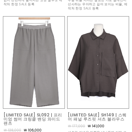
없이 단단하게 떨어지는 코쿤 실루엣 제
무릎 위를 지나는 절묘한 가로 절개선이
작처 한정 SALE 등록
선사하는 우아하고 길어 보이는 비율, 제
작처 한정 SALE 등록
[LIMITED SALE] SL092 | 프리
[LIMITED SALE] SH149 | 스퀘
미엄 썸머 크링클 밴딩 와이드
어 패널 루즈핏 셔츠 블라우스
팬츠
￦ 177,000
￦ 141,000
￦ 138,000
￦ 106,000