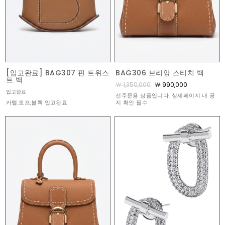
[입고완료] BAG307 핀 트위스
BAG306 브리앙 스티치 백
트 백
￦ 1,350,000
￦ 990,000
입고완료
선주문용 상품입니다. 상세페이지 내 공
카멜,토프,블랙 입고완료
지 확인 필수