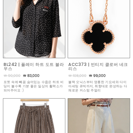
BL242 | 플레이 하트 도트 블라
ACC373 | 빈티지 클로버 네크
우스
리스
￦ 90,000
￦ 83,000
￦ 108,000
￦ 99,000
포켓 속에 빼꼼 숨어있는 수줍은 하트 비
블랙 오닉스부터 영롱한 기요세와 다이
딩이 볼수록 기분 좋은 일상의 활력소가
아세팅 큐빅까지, 취향대로 완성하는 다
되어주어요 :)
채로운 커스텀 주얼리