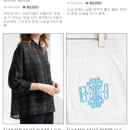
레이트 에디션
￦ 117,000
￦ 83,000
￦ 118,000
￦ 83,000
고급 브랜드 납품 제작처 출고 물량, 제작
제작처 메가 스테디셀러 여름버전 경험
처 한정 스페셜 SALE 등록
상 이 아이는 제일 먼저 챙겨둬야 마음이
든든해요 :) 제작처 한정 스페셜 SALE 등
록