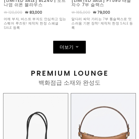
[LIMITED SALE] BL240 | 도트
[LIMITED SALE] PT595 태슬
나염 쉬폰 블라우스
자수 7부 슬랙스
￦ 120,000
￦ 83,000
￦ 165,000
￦ 79,000
어깨 부자, 바스트 부자도 안심하고 입는
알다리 싸악 가리는 7부 통슬랙스로 멋
스퀘어 루즈핏! 제작처 한정 스페셜
스러움 기본 장착! 제작처 한정 SALE 등
SALE 등록
록
더보기
PREMIUM LOUNGE
백화점급 소재와 완성도