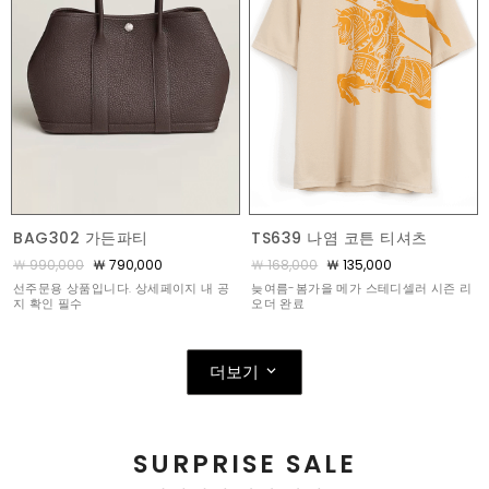
BAG302 가든파티
TS639 나염 코튼 티셔츠
￦ 990,000
￦ 790,000
￦ 168,000
￦ 135,000
선주문용 상품입니다. 상세페이지 내 공
늦여름-봄가을 메가 스테디셀러 시즌 리
지 확인 필수
오더 완료
더보기
SURPRISE SALE