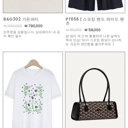
BAG302 가든파티
PT656 | 스모킹 밴드 와이드 팬
츠
￦ 990,000
￦ 790,000
￦ 66,000
￦ 59,000
선주문용 상품입니다. 상세페이지 내 공
지 확인 필수
밥 많이 먹고 배 통통하게 나온 날에도
백퍼 안심! 9cm 스모킹 밴딩이 선사하
는 극강의 편안함을 즐겨주세요 :)