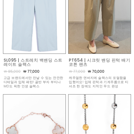
SL095 | 스트레치 백밴딩 스트
PT654 | 시크릿 밴딩 핀턱 배기
레이트 슬랙스
코튼 팬츠
￦ 85,000
￦ 77,000
￦ 77,000
￦ 70,000
고급 브랜드에서만 만날 수 있는 깐깐한
캐주얼한 면바지에 슬랙스의 포멀함을
디테일과 입체 패턴! 골반 부자 부티나
입혔어요! 입체 핀턱과 기계주름으로 티
MD도 픽한 인생 슬랙스
셔츠 한 장에도 지적인 무드 완성