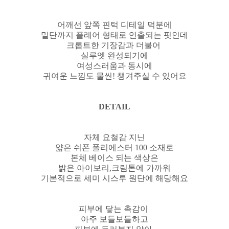
어깨선 앞쪽 핀턱 디테일 덕분에
밑단까지 플레어 형태로 연출되는 핏인데
크롭트한 기장감과 더불어
실루엣 완성되기에
여성스러움과 동시에
귀여운 느낌도 물씬! 챙겨주실 수 있어요
DETAIL
자체 요철감 지닌
얇은 쉬폰 폴리에스터 100 소재로
본체 베이스 되는 색상은
밝은 아이보리,크림톤에 가까워
기본적으로 세미 시스루 원단에 해당해요
피부에 닿는 촉감이
아주 보들보들하고