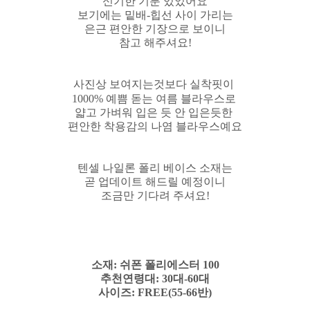
신기한 기분 있었어요
보기에는 밑배-힙선 사이 가리는
은근 편안한 기장으로 보이니
참고 해주셔요!
사진상 보여지는것보다 실착핏이
1000% 예쁨 돋는 여름 블라우스로
얇고 가벼워 입은 듯 안 입은듯한
편안한 착용감의 나염 블라우스예요
텐셀 나일론 폴리 베이스 소재는
곧 업데이트 해드릴 예정이니
조금만 기다려 주셔요!
소재: 쉬폰 폴리에스터 100
추천연령대: 30대-60대
사이즈: FREE(55-66반)