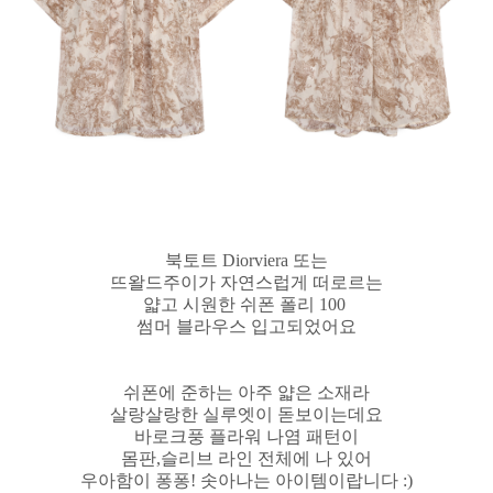
북토트 Diorviera 또는
뜨왈드주이가 자연스럽게 떠로르는
얇고 시원한 쉬폰 폴리 100
썸머 블라우스 입고되었어요
쉬폰에 준하는 아주 얇은 소재라
살랑살랑한 실루엣이 돋보이는데요
바로크풍 플라워 나염 패턴이
몸판,슬리브 라인 전체에 나 있어
우아함이 퐁퐁! 솟아나는 아이템이랍니다 :)