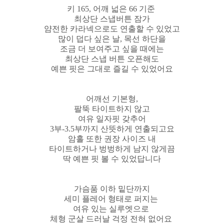
키 165, 어깨 넓은 66 기준
최상단 스냅버튼 잠가
얌전한 카라넥으로도 연출할 수 있었고
많이 덥다 싶은 날, 목선 하단을
조금 더 보여주고 싶을 때에는
최상단 스냅 버튼 오픈해도
예쁜 핏은 그대로 즐길 수 있었어요
어깨선 기본형,
팔뚝 타이트하지 않고
여유 일자핏 갖추어
3부-3.5부까지 산뜻하게 연출되고요
암홀 또한 권장 사이즈 내
타이트하거나 벙벙하게 남지 않게끔
딱 예쁜 핏 볼 수 있었답니다
가슴품 이하 밑단까지
세미 플레어 형태로 퍼지는
여유 있는 실루엣으로
체형 군살 드러날 걱정 전혀 없어요