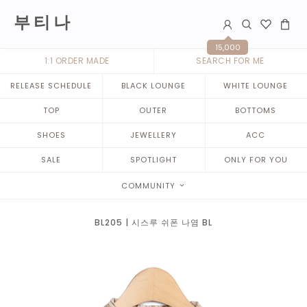
부 티 나
15,000
1:1 ORDER MADE
SEARCH FOR ME
RELEASE SCHEDULE
BLACK LOUNGE
WHITE LOUNGE
TOP
OUTER
BOTTOMS
SHOES
JEWELLERY
ACC
SALE
SPOTLIGHT
ONLY FOR YOU
COMMUNITY
BL205 | 시스루 쉬폰 나염 BL