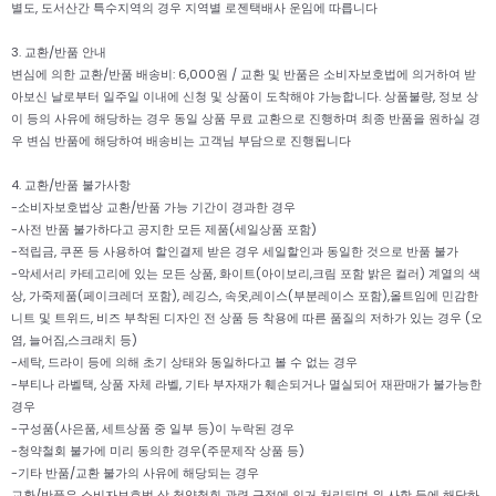
별도, 도서산간 특수지역의 경우 지역별 로젠택배사 운임에 따릅니다
3. 교환/반품 안내
변심에 의한 교환/반품 배송비: 6,000원 / 교환 및 반품은 소비자보호법에 의거하여 받
아보신 날로부터 일주일 이내에 신청 및 상품이 도착해야 가능합니다. 상품불량, 정보 상
이 등의 사유에 해당하는 경우 동일 상품 무료 교환으로 진행하며 최종 반품을 원하실 경
우 변심 반품에 해당하여 배송비는 고객님 부담으로 진행됩니다
4. 교환/반품 불가사항
-소비자보호법상 교환/반품 가능 기간이 경과한 경우
-사전 반품 불가하다고 공지한 모든 제품(세일상품 포함)
-적립금, 쿠폰 등 사용하여 할인결제 받은 경우 세일할인과 동일한 것으로 반품 불가
-악세서리 카테고리에 있는 모든 상품, 화이트(아이보리,크림 포함 밝은 컬러) 계열의 색
상, 가죽제품(페이크레더 포함), 레깅스, 속옷,레이스(부분레이스 포함),올트임에 민감한
니트 및 트위드, 비즈 부착된 디자인 전 상품 등 착용에 따른 품질의 저하가 있는 경우 (오
염, 늘어짐,스크래치 등)
-세탁, 드라이 등에 의해 초기 상태와 동일하다고 볼 수 없는 경우
-부티나 라벨택, 상품 자체 라벨, 기타 부자재가 훼손되거나 멸실되어 재판매가 불가능한
경우
-구성품(사은품, 세트상품 중 일부 등)이 누락된 경우
-청약철회 불가에 미리 동의한 경우(주문제작 상품 등)
-기타 반품/교환 불가의 사유에 해당되는 경우
교환/반품은 소비자보호법 상 청약철회 관련 규정에 의거 처리되며 위 사항 등에 해당하