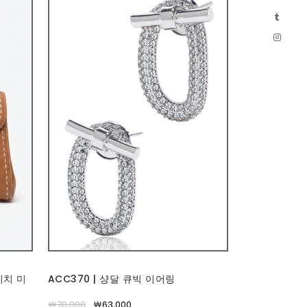
티치 미
ACC370 | 샹달 큐빅 이어링
￦70,000
￦63,000