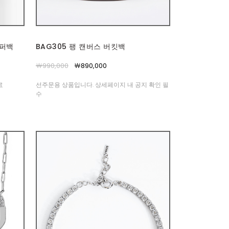
쇼퍼백
BAG305 팽 캔버스 버킷백
￦990,000
￦890,000
료
선주문용 상품입니다. 상세페이지 내 공지 확인 필
수