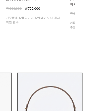
바지
브레이슬릿
￦66,000
￦59,000
￦108,000
￦95,000
여름부터 중가을까지 쭈욱- 상의에 따라 캐
하나의 조각품을 손목에 얹은 듯,
주얼부터 포멀룩까지 완벽 커버 해드려요 :)
려한 링크가 빚어내는 조용한 럭
상품 반지와 함께 주목해주셔요 :