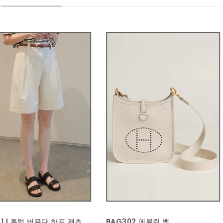
02 에블린 백
BAG302 가든파티