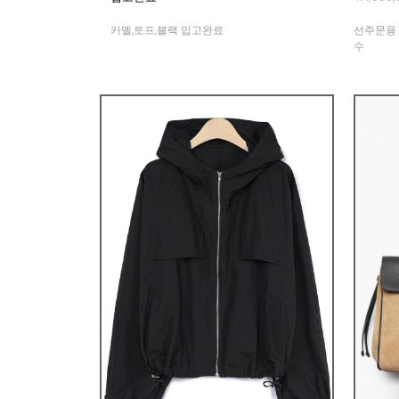
카멜,토프,블랙 입고완료
선주문용 
수