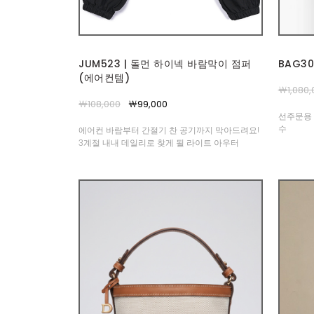
JUM523 | 돌먼 하이넥 바람막이 점퍼
BAG3
(에어컨템)
￦1,080,
￦108,000
￦99,000
선주문용 
수
에어컨 바람부터 간절기 찬 공기까지 막아드려요!
3계절 내내 데일리로 찾게 될 라이트 아우터