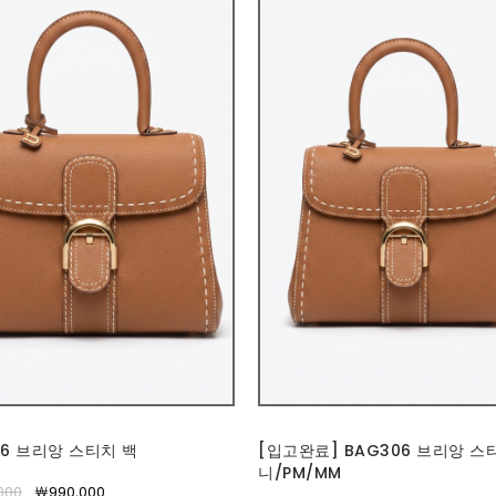
06 브리앙 스티치 백
[입고완료] BAG306 브리앙 스
니/PM/MM
000
￦990,000