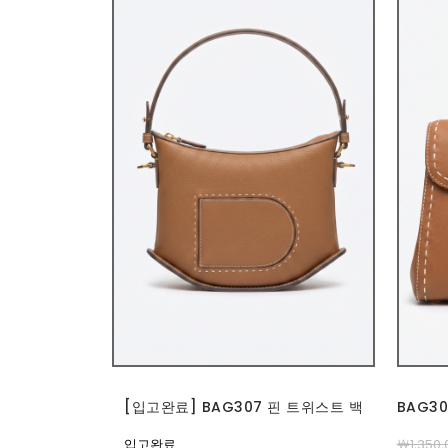
[입고완료] BAG307 핀 트위스트 백
BAG3
입고완료
￦1,350,