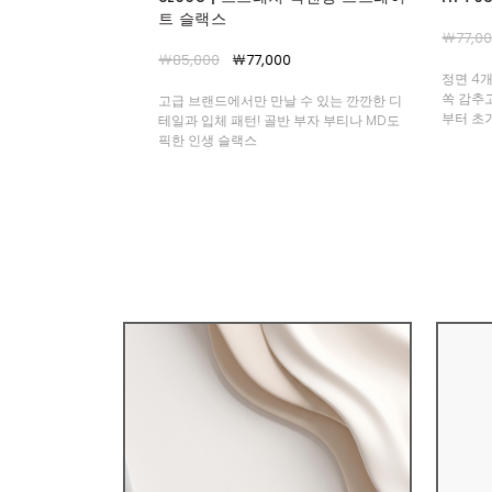
￦77,000
￦69,000
￦1,100
0
정면 4개의 핀턱 디테일로 허벅지 군살은
선주문용
쏙 감추고, 핏은 더 여유롭고 우아하게, 여름
확인 필
날 수 있는 깐깐한 디
부터 초가을까지 입어주셔요!
반 부자 부티나 MD도