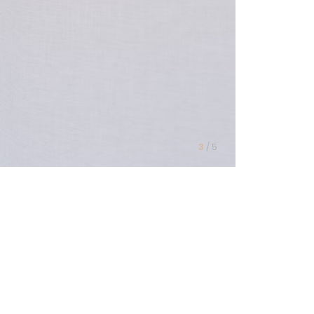
4
/
5