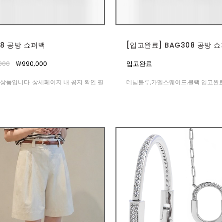
08 공방 쇼퍼백
[입고완료] BAG308 공방 
000
￦990,000
입고완료
상품입니다. 상세페이지 내 공지 확인 필
데님블루,카멜스웨이드,블랙 입고완