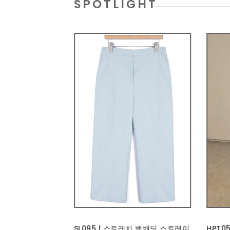
SPOTLIGHT
레치 백밴딩 스트레이
HPT051 | 투턱 버뮤다 하프 팬츠
BAG3