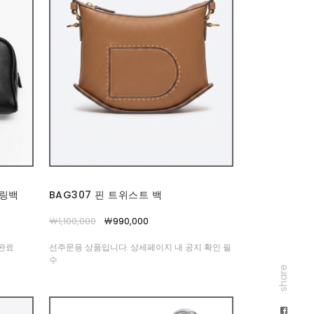
볼링백
BAG307 핀 트위스트 백
￦1,100,000
￦990,000
고완료
선주문용 상품입니다. 상세페이지 내 공지 확인 필
수
share