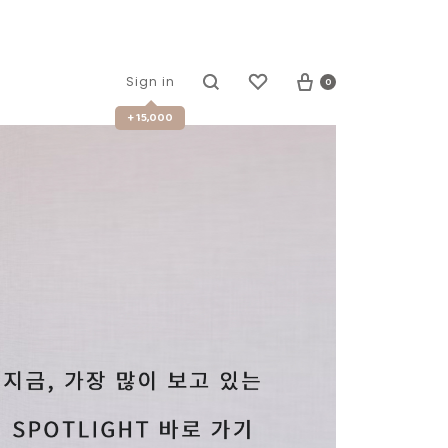
0
Sign in
+ 15,000