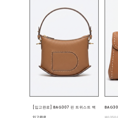
[입고완료] BAG307 핀 트위스트 백
BAG3
입고완료
￦1,350,