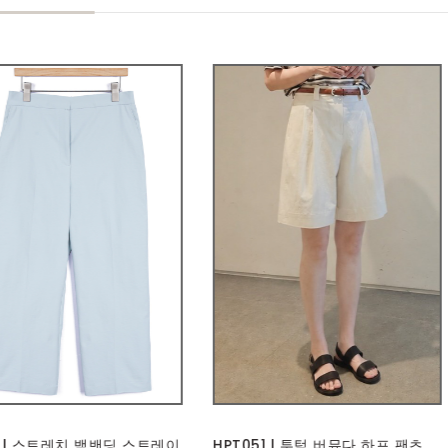
51 | 투턱 버뮤다 하프 팬츠
BAG302 에블린 백