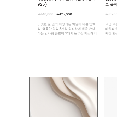
트 슬랙스
￦77,0
000
￦85,000
￦77,000
정면 4
쏙 감추고
과는 차원이 다른 입체
고급 브랜드에서만 만날 수 있는 깐깐한 디
부터 초
와 화려하게 빛을 반사
테일과 입체 패턴! 골반 부자 부티나 MD도
2개의 눈부신 믹스매치
픽한 인생 슬랙스