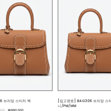
06 브리앙 스티치 백
[입고완료] BAG306 브리앙 스
니/PM/MM
000
￦990,000