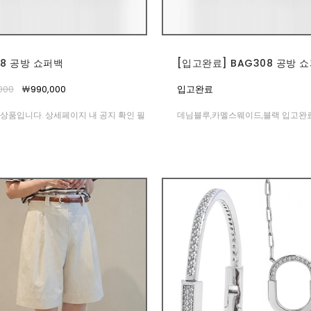
08 공방 쇼퍼백
[입고완료] BAG308 공방 
000
￦990,000
입고완료
상품입니다. 상세페이지 내 공지 확인 필
데님블루,카멜스웨이드,블랙 입고완