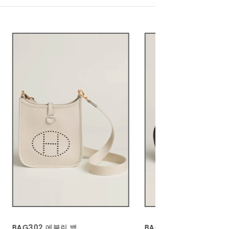
BAG302 가든파티
PT655 | 배색 스트라이