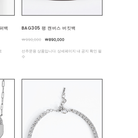
쇼퍼백
BAG305 팽 캔버스 버킷백
￦990,000
￦890,000
료
선주문용 상품입니다. 상세페이지 내 공지 확인 필
수