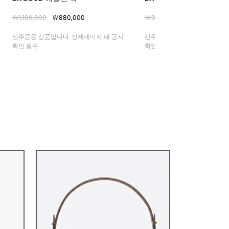
바지
￦990,000
￦790,000
￦66,000
￦59,000
선주문용 상품입니다. 상세페이지 내 공지
확인 필수
여름부터 중가을까지 쭈욱- 상
주얼부터 포멀룩까지 완벽 커버 