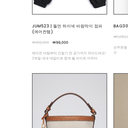
JUM523 | 돌먼 하이넥 바람막이 점퍼
BAG3
(에어컨템)
￦1,080,
￦108,000
￦99,000
선주문용 
수
에어컨 바람부터 간절기 찬 공기까지 막아드려요!
3계절 내내 데일리로 찾게 될 라이트 아우터