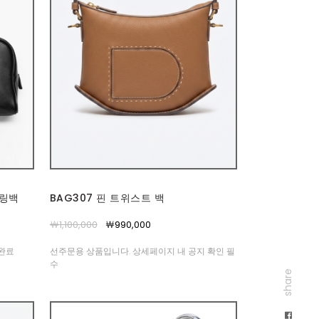
볼링백
BAG307 핀 트위스트 백
￦1,100,000
￦990,000
고완료
선주문용 상품입니다. 상세페이지 내 공지 확인 필
수
share