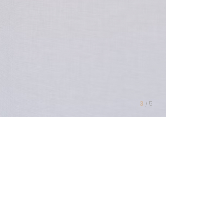
3
/
5