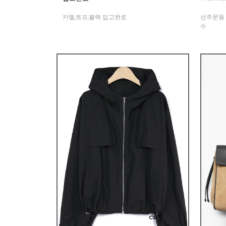
카멜,토프,블랙 입고완료
선주문용 
수