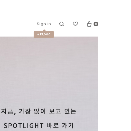
0
Sign in
+ 15,000