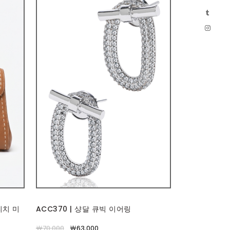
티치 미
ACC370 | 샹달 큐빅 이어링
￦70,000
￦63,000