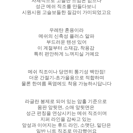
자체적으로 고슬한 느낌은 없으나
성근 메쉬 직조를 만들다보니
시원시원 고슬보들한 질감이 가미되었고요
우레탄 혼용이라
메쉬의 신축성 플러스 알파
부드러운 텐션 있어
이 계절부터 소재감, 착용감
특히 편안하게 느껴지실 거예요
메쉬 직조이나 당연히 통기성 백만점!
더운 간절기-초가을용으로 적합하며
물론 한여름 폭염에도 착용 가능하시답니다
라글란 봉제로 되어 있는 암홀 기준으로
몸판 앞뒷면, 소매 앞뒷면은
성근 펀칭을 연상시키는 메쉬 직조이며
지퍼 라인을 감싸고 있는
앞섶과 이어지는 후드 라인, 소맷단, 밑단은
일반 니트 직조로 마감했어요