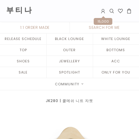
부 티 나
15,000
1:1 ORDER MADE
SEARCH FOR ME
RELEASE SCHEDULE
BLACK LOUNGE
WHITE LOUNGE
TOP
OUTER
BOTTOMS
SHOES
JEWELLERY
ACC
SALE
SPOTLIGHT
ONLY FOR YOU
COMMUNITY
JK280 | 쿨메쉬 니트 자켓