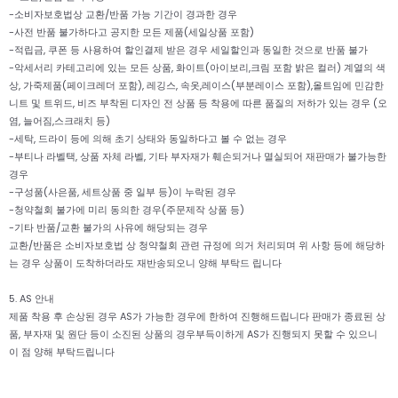
-소비자보호법상 교환/반품 가능 기간이 경과한 경우
-사전 반품 불가하다고 공지한 모든 제품(세일상품 포함)
-적립금, 쿠폰 등 사용하여 할인결제 받은 경우 세일할인과 동일한 것으로 반품 불가
-악세서리 카테고리에 있는 모든 상품, 화이트(아이보리,크림 포함 밝은 컬러) 계열의 색
상, 가죽제품(페이크레더 포함), 레깅스, 속옷,레이스(부분레이스 포함),올트임에 민감한
니트 및 트위드, 비즈 부착된 디자인 전 상품 등 착용에 따른 품질의 저하가 있는 경우 (오
염, 늘어짐,스크래치 등)
-세탁, 드라이 등에 의해 초기 상태와 동일하다고 볼 수 없는 경우
-부티나 라벨택, 상품 자체 라벨, 기타 부자재가 훼손되거나 멸실되어 재판매가 불가능한
경우
-구성품(사은품, 세트상품 중 일부 등)이 누락된 경우
-청약철회 불가에 미리 동의한 경우(주문제작 상품 등)
-기타 반품/교환 불가의 사유에 해당되는 경우
교환/반품은 소비자보호법 상 청약철회 관련 규정에 의거 처리되며 위 사항 등에 해당하
는 경우 상품이 도착하더라도 재반송되오니 양해 부탁드 립니다
5. AS 안내
제품 착용 후 손상된 경우 AS가 가능한 경우에 한하여 진행해드립니다 판매가 종료된 상
품, 부자재 및 원단 등이 소진된 상품의 경우부득이하게 AS가 진행되지 못할 수 있으니
이 점 양해 부탁드립니다