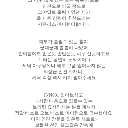
그 이후 집에 있는 모든 속옷 세트를
인견으로 바꿀 정도로
그야말로 홀릭이었던 제가
올 시즌 강력히 추천드리는
시즌리스 아이템이랍니다
피부가 숨쉴수 있는 홀이
군데군데 촘촘히 나있어
한여름에도 입은듯 안입은듯 너무 산뜻하고요
브라는 당연히 노와이어 :)
세탁 아무렇게나 해도 보풀 일어나지 않는
최상급 인견 소재니,
세탁 걱정 역시 하지 말아주세요
INN001 입어보시고
나시탑 대용으로 입을수 있는
브라탑 요청하시는 분들 계셔서
정말 베스트 오브 베스트 아이템으로 공수했어요
마치 인견 잠옷을 입은듯 사르르~
보들한 천연 실크같은 감촉에