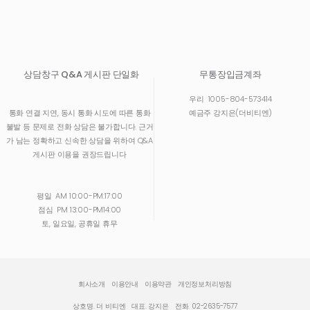
상담창구 Q&A 게시판 단일화
무통장입금계좌
우리
1005-804-573414
통화 연결 지연, 동시 통화 시도에 따른 통화
예금주 강지은(더비티엔)
불발 등 문제로 전화 상담은 불가합니다. 근거
가 남는 정확하고 신속한 상담을 위하여 Q&A
게시판 이용을 권장드립니다
평일
AM 10:00-PM:17:00
점심
PM 13:00-PM14:00
토, 일요일, 공휴일 휴무
회사소개
이용안내
이용약관
개인정보처리방침
상호명. 더 비티엔
대표. 강지은
전화. 02-2635-7577