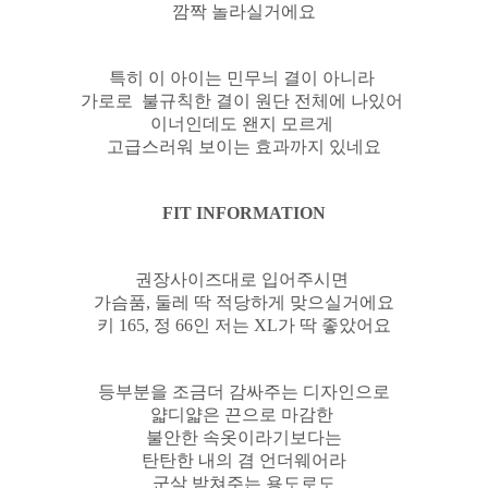
깜짝 놀라실거에요
특히 이 아이는 민무늬 결이 아니라
가로로 불규칙한 결이
원단 전체에 나있어
이너인데도 왠지 모르게
고급스러워 보이는 효과까지 있네요
FIT INFORMATION
권장사이즈대로 입어주시면
가슴품, 둘레 딱 적당하게 맞으실거에요
키 165, 정 66인 저는
XL가 딱 좋았어요
등부분을 조금더 감싸주는 디자인으로
얇디얇은 끈으로 마감한
불안한 속옷이라기보다는
탄탄한 내의 겸 언더웨어라
군살 받쳐주는 용도로도