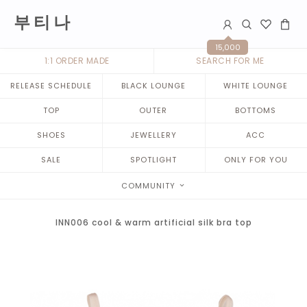
부 티 나
15,000
1:1 ORDER MADE
SEARCH FOR ME
RELEASE SCHEDULE
BLACK LOUNGE
WHITE LOUNGE
TOP
OUTER
BOTTOMS
SHOES
JEWELLERY
ACC
SALE
SPOTLIGHT
ONLY FOR YOU
COMMUNITY
INN006 cool & warm artificial silk bra top